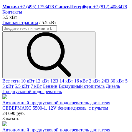
Москва
+7 (495) 1753478
Санкт-Петербург
+7 (812) 4083478
Контакты
5.5 кВт
Главная страница
/
5.5 кВт
Все теги
10 кВт
12 кВт
12В
14 кВт
16 кВт
2 кВт
24В
30 кВт
5
5 кВт
5.5 кВт
7 кВт
Бензин
Воздушный отопитель
Дизель
Предпусковой подогреватель
Автономный предпусковой подогреватель двигателя
СЕВЕРМАКС 5500-1, 12V бензин/дизель, с пультом
24 690 руб.
Заказать
Автономный предпусковой подогреватель двигателя