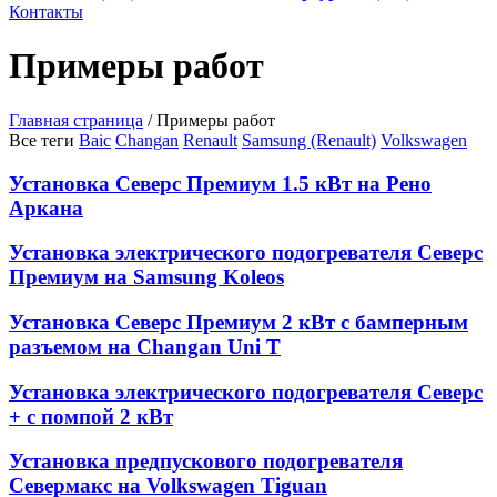
Контакты
Примеры работ
Главная страница
/
Примеры работ
Все теги
Baic
Changan
Renault
Samsung (Renault)
Volkswagen
Установка Северс Премиум 1.5 кВт на Рено
Аркана
Установка электрического подогревателя Северс
Премиум на Samsung Koleos
Установка Северс Премиум 2 кВт с бамперным
разъемом на Changan Uni T
Установка электрического подогревателя Северс
+ с помпой 2 кВт
Установка предпускового подогревателя
Севермакс на Volkswagen Tiguan