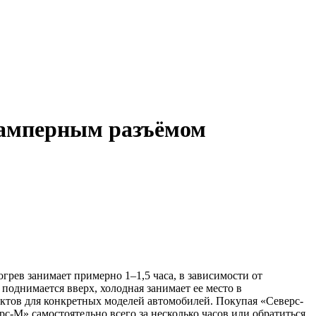
 бамперным разъёмом
рев занимает примерно 1–1,5 часа, в зависимости от
поднимается вверх, холодная занимает ее место в
лектов для конкретных моделей автомобилей. Покупая «Северс-
с-М» самостоятельно всего за несколько часов или обратиться