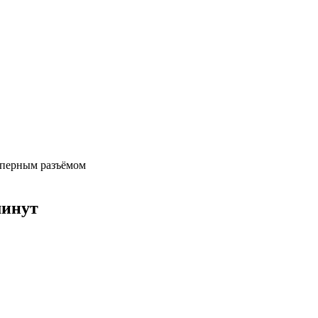
мперным разъёмом
минут