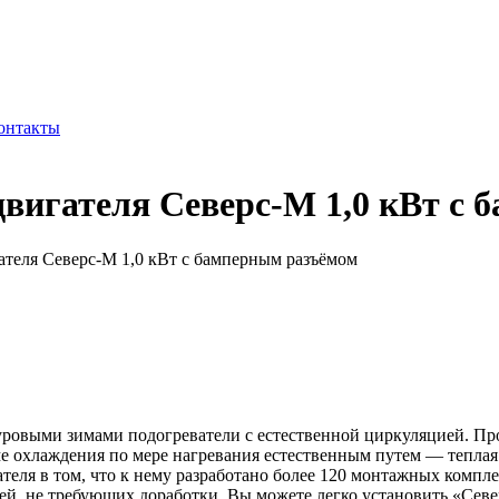
онтакты
двигателя Северс-М 1,0 кВт с
ателя Северс-М 1,0 кВт с бамперным разъёмом
овыми зимами подогреватели с естественной циркуляцией. Прог
е охлаждения по мере нагревания естественным путем — теплая 
вателя в том, что к нему разработано более 120 монтажных комп
ей, не требующих доработки. Вы можете легко установить «Север